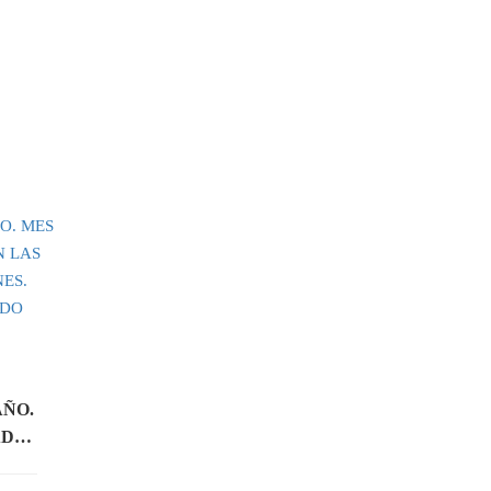
Romina Pilegi
AÑO.
ADOS
COACHING 1° AÑO.
MES 3. ENREDADOS